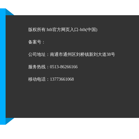
版权所有:hth官方网页入口-hth(中国)
备案号：
公司地址：南通市通州区刘桥镇新刘大道38号
服务热线：0513-86266166
移动电话：13773661068