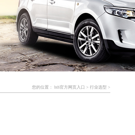
您的位置：
hth官方网页入口
>
行业选型
>