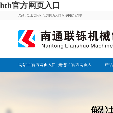
hth官方网页入口
您好，欢迎访问hth官方网页入口-hth(中国) 官网!
网站hth官方网页入口
走进hth官方网页入
产品
口-hth(中国)