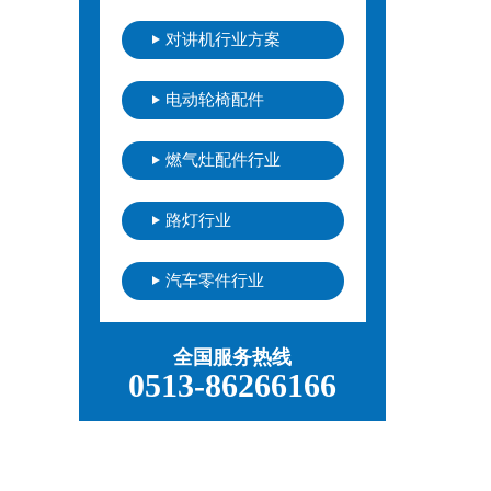
对讲机行业方案
电动轮椅配件
燃气灶配件行业
路灯行业
汽车零件行业
全国服务热线
0513-86266166