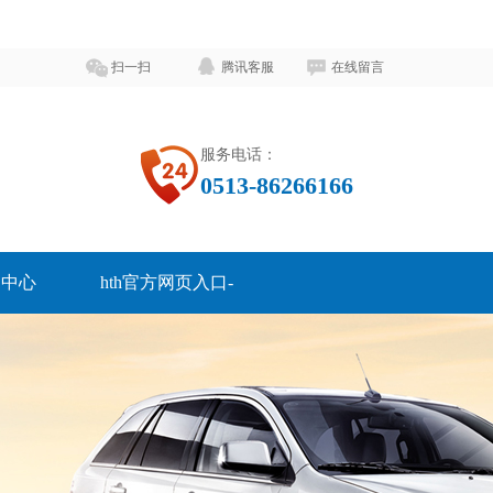
扫一扫
腾讯客服
在线留言
服务电话：
0513-86266166
例中心
hth官方网页入口-
hth(中国)