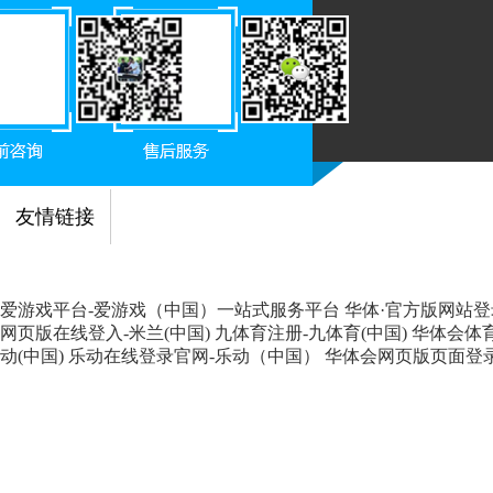
友情链接
爱游戏平台-爱游戏（中国）一站式服务平台
华体·官方版网站登
网页版在线登入-米兰(中国)
九体育注册-九体育(中国)
华体会体育
动(中国)
乐动在线登录官网-乐动（中国）
华体会网页版页面登录