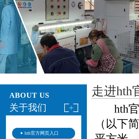
走进hth
ABOUT US
关于我们
hth官方
（以下简
hth官方网页入口
平方米、