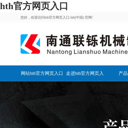
hth官方网页入口
您好，欢迎访问hth官方网页入口-hth(中国) 官网!
网站hth官方网页入口
走进hth官方网页入
产品
口-hth(中国)