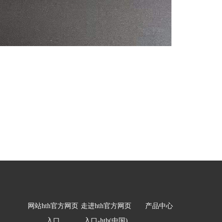
网站hth官方网页
走进hth官方网页
产品中心
入口
入口-hth(中国)