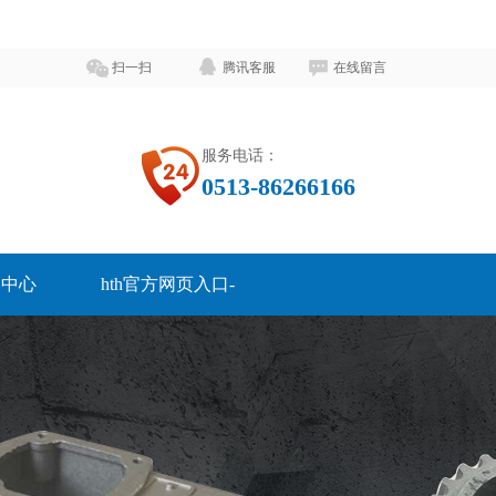
扫一扫
腾讯客服
在线留言
服务电话：
0513-86266166
例中心
hth官方网页入口-
hth(中国)