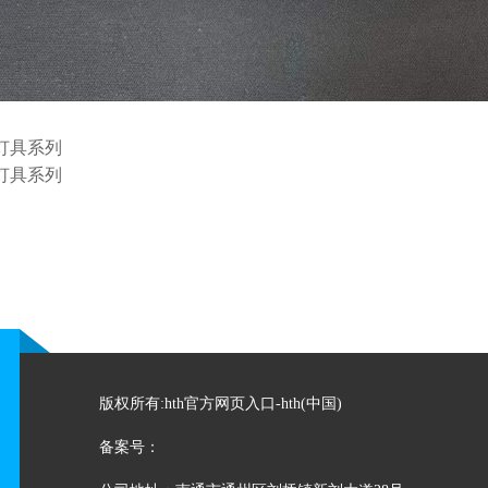
灯具系列
灯具系列
版权所有:hth官方网页入口-hth(中国)
备案号：